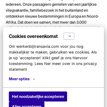
iedereen. Onze passagiers genieten van een jaarlijkse
vliegvakantie, familiebezoek in het buitenland en
ontdekken nieuwe bestemmingen in Europa en Noord-
Afrika. Dat doen we samen, met meer dan 3.000
collega’s. In de lucht in de cockpit en de cabine, en aan de
grond bij de technische dienst en op kantoor. Met elkaar
Cookies overeenkomst
gaan we voor een goede reis, een écht goede reis. Nu en
in de toekomst.
Om werkenbijtransavia.com voor jou nog 
makkelijker te maken, gebruiken we cookies. Als 
je op 'accepteren' klikt geef je ons hiervoor 
Klaar om te solliciteren?
toestemming. Lees hier meer over in ons privacy 
Wij kijken uit naar jouw sollicitatie! Ben jij de B737NG
statement
Intructeur (TRI/TRE) die een waardevolle aanvulling is
voor onze bases in Brussel? Solliciteer dan direct via de
Meer opties
button op deze pagina.
Het noodzakelijke accepteren
Vragen over deze vacature? Neem contact op met
Graham McCarthy via
g.mccarthy@europlanit.nl
. Hij
Alles accepteren