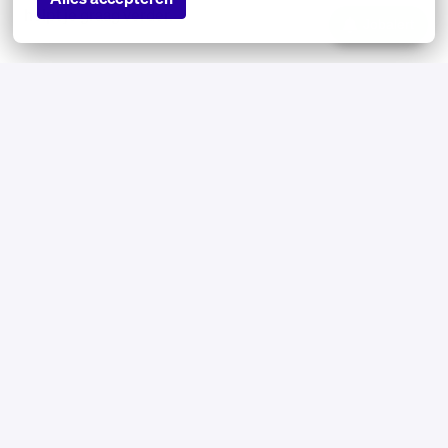
helpt je graag verder.
Jobalert
De selectieprocedure vindt op één dag plaats bij onze
selectiepartner EPST in Utrecht. Compass-testen
maken ook onderdeel uit van de procedure en kunnen
remote worden gedaan.
Solliciteren
of
Apply with Linkedin
onbeschikbaar
Cookies bijwerken