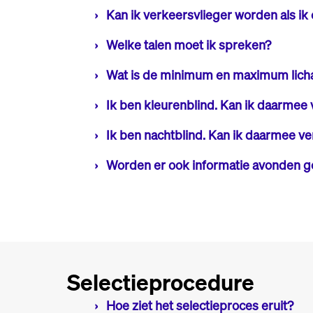
Nee, je hoeft geen vliegervaring te hebben. Wi
Kan ik verkeersvlieger worden als ik 
Ja, dit kan. Je ogen mogen een afwijking van
Welke talen moet ik spreken?
Je moet de Nederlandse en Engelse taal goed
Wat is de minimum en maximum licha
Ook alle boeken en handleidingen zijn in het
De minimumlengte die vereist is om piloot t
Ik ben kleurenblind. Kan ik daarmee
niet langer is dan 95 centimeter vanaf de stoe
Tijdens de medische aanstellingskeuring zal
Ik ben nachtblind. Kan ik daarmee v
verkeersvlieger.
Tijdens de medische aanstellingskeuring zal
Worden er ook informatie avonden 
verkeersvlieger.
In de toekomst willen we graag informatie av
uitgenodigd worden voor de selecties op loca
Selectieprocedure
Hoe ziet het selectieproces eruit?