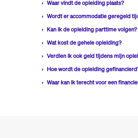
vliegopleiding (ATPL/CPL).
Waar vindt de opleiding plaats?
Naar onze mening gaat het hebben van een bi
Officer in dienst te treden bij Transavia.
De gehele vliegopleiding vindt plaats op Lely
sterk af.
Wordt er accommodatie geregeld tij
Nee, tijdens de opleiding is accommodatie d
Kan ik de opleiding parttime volgen?
Nee, helaas behoort dit niet tot de opties.
Wat kost de gehele opleiding?
Het Airline Pilot Program kost € 65.000,-. D
Verdien ik ook geld tijdens mijn ople
Nee, en je ontvangt ook geen vergoeding.
Hoe wordt de opleiding gefinancierd
Er is op dit moment geen financiële regeling
Waar kan ik terecht voor een financie
Wij adviseren je contact op te nemen met Fl
vliegopleidingen.