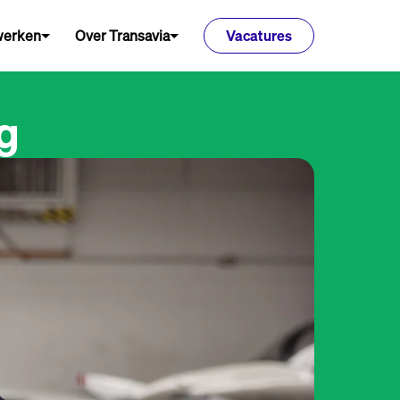
 werken
Over Transavia
Vacatures
g